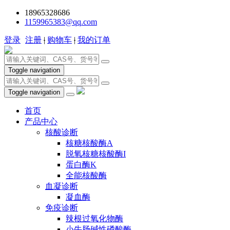
18965328686
1159965383@qq.com
登录
注册
|
购物车
|
我的订单
Toggle navigation
Toggle navigation
首页
产品中心
核酸诊断
核糖核酸酶A
脱氧核糖核酸酶I
蛋白酶K
全能核酸酶
血凝诊断
凝血酶
免疫诊断
辣根过氧化物酶
小牛肠碱性磷酸酶