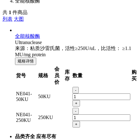
全能核酸酶
共
1
件商品
列表
大图
全能核酸酶
Ultranuclease
来源：粘质沙雷氏菌，活性≥250U/uL，比活性： ≥1.1
MU/mg protein
规格详情
会
库
购
货号
规格
员
数量
存
买
价
-
NE041-
50KU
50KU
+
-
NE041-
250KU
250KU
+
品类齐全 应有尽有