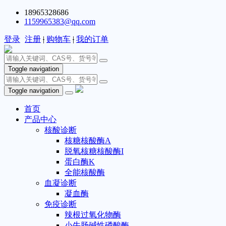
18965328686
1159965383@qq.com
登录
注册
|
购物车
|
我的订单
Toggle navigation
Toggle navigation
首页
产品中心
核酸诊断
核糖核酸酶A
脱氧核糖核酸酶I
蛋白酶K
全能核酸酶
血凝诊断
凝血酶
免疫诊断
辣根过氧化物酶
小牛肠碱性磷酸酶