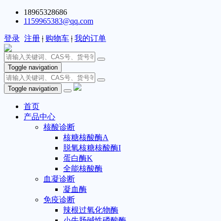
18965328686
1159965383@qq.com
登录
注册
|
购物车
|
我的订单
Toggle navigation
Toggle navigation
首页
产品中心
核酸诊断
核糖核酸酶A
脱氧核糖核酸酶I
蛋白酶K
全能核酸酶
血凝诊断
凝血酶
免疫诊断
辣根过氧化物酶
小牛肠碱性磷酸酶