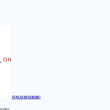
脱氧核糖核酸酶I
0.002