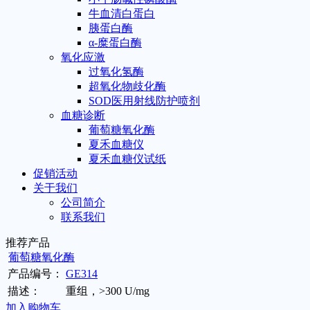
牛血清白蛋白
胰蛋白酶
α-糜蛋白酶
氧化应激
过氧化氢酶
超氧化物歧化酶
SOD医用射线防护喷剂
血糖诊断
葡萄糖氧化酶
夏禾血糖仪
夏禾血糖仪试纸
促销活动
关于我们
公司简介
联系我们
推荐产品
葡萄糖氧化酶
产品编号：
GE314
描述：
重组，>300 U/mg
加入购物车