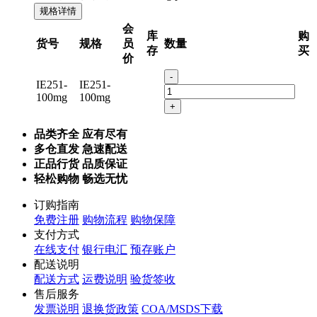
规格详情
会
库
购
货号
规格
员
数量
存
买
价
-
IE251-
IE251-
100mg
100mg
+
品类齐全 应有尽有
多仓直发 急速配送
正品行货 品质保证
轻松购物 畅选无忧
订购指南
免费注册
购物流程
购物保障
支付方式
在线支付
银行电汇
预存账户
配送说明
配送方式
运费说明
验货签收
售后服务
发票说明
退换货政策
COA/MSDS下载