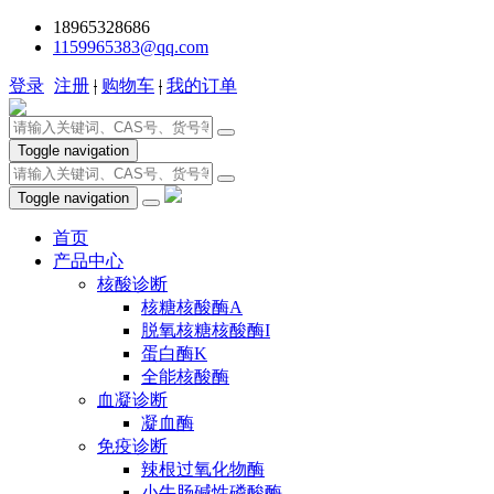
18965328686
1159965383@qq.com
登录
注册
|
购物车
|
我的订单
Toggle navigation
Toggle navigation
首页
产品中心
核酸诊断
核糖核酸酶A
脱氧核糖核酸酶I
蛋白酶K
全能核酸酶
血凝诊断
凝血酶
免疫诊断
辣根过氧化物酶
小牛肠碱性磷酸酶